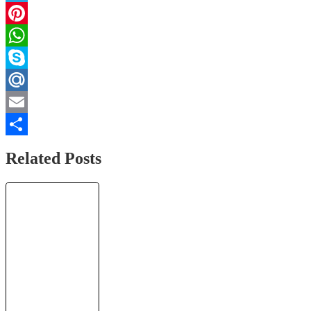
Telegram
Pinterest
WhatsApp
Skype
Mail.Ru
Email
Отправить
Related Posts
MegaXChange
отзывы и обзор
обменника с