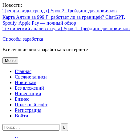
Перейти
Новости:
к
Тренд и виды тренда | Урок 2: Трейдинг для новичков
содержимому
Карта Алтын за 999 ₽: работает ли за границей? ChatGPT,
Spotify, Apple Pay — полный обзор
Технический анализ с нуля | Урок 1: Трейдинг для новичков
Способы заработка
Все лучшие виды заработка в интернете
Меню
Главная
Свежие записи
Новичкам
Без вложений
Инвестиции
Бизнес
Полезный софт
Регистрация
Войти
Поиск
по: