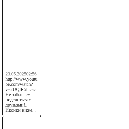
ОЧЕНЬ
БЫСТРЫЙ И
ДЕНЕЖНЫЙ
ЗАРАБОТОК
ПРОСТО
ПОМОГАЯ
ЛЮДЯМ. Как
заработать...
23.05.2025
02:56
http://www.youtu
be.com/watch?
v=2UQtR5lucac
Не забываем
поделиться с
друзьями!...
Иконки ниже...