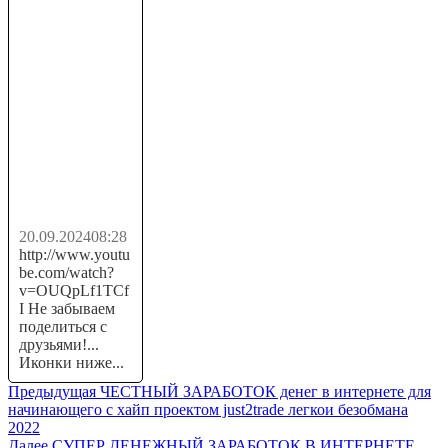
+30.7 💲 USD
✅
ПАССИВНЫЙ
ЗАРАБОТОК
криптовалюты
TRX USDT в...
20.09.2024
08:28
http://www.youtu
be.com/watch?
v=OUQpLf1TCf
I Не забываем
поделиться с
друзьями!...
Иконки ниже...
Навигация
Предыдущая
Предыдущая
ЧЕСТНЫЙ ЗАРАБОТОК денег в интернете для
запись:
начинающего с хайп проектом just2trade легкои безобмана
по
2022
Следующая
Далее
СУПЕР ДЕНЕЖНЫЙ ЗАРАБОТОК В ИНТЕРНЕТЕ,