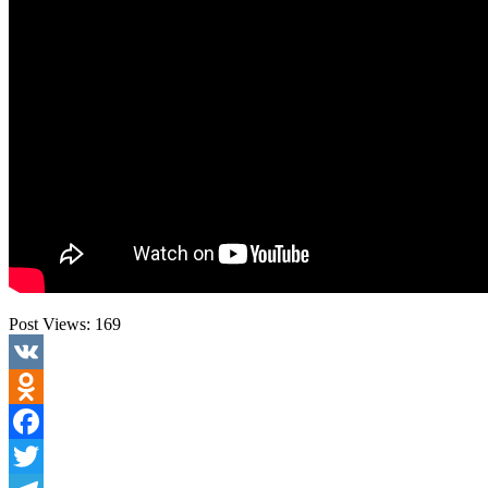
Post Views:
169
VK
Odnoklassniki
Facebook