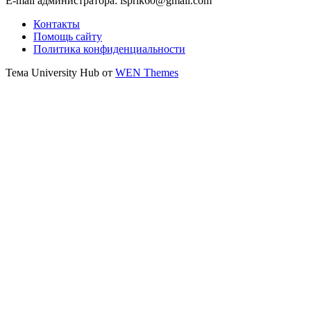
E-mail администратора: isprik60@gmail.com
Контакты
Помощь сайту
Политика конфиденциальности
Тема University Hub от
WEN Themes
Прокрутить
вверх