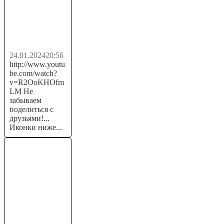
💰 РЕАЛЬНЫЙ
ЗАРАБОТОК
денег...
24.01.2024
20:56
http://www.youtu
be.com/watch?
v=R2OoKHOfm
LM Не
забываем
поделиться с
друзьями!...
Иконки ниже...
Себестоимость
блюд в
общепите.