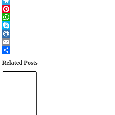
Twitter
Telegram
Pinterest
WhatsApp
Skype
Mail.Ru
Email
Отправить
Related Posts
ПАССИВНЫЙ
ДОХОД 10000
рублей в день