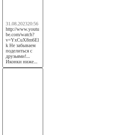
Фудкост. Как
считать?
31.08.2023
20:56
http://www.youtu
be.com/watch?
v=YxCuX8m6El
k Не забываем
поделиться с
друзьями!...
Иконки ниже...
+4.8 💲 USD ✅
МАЙНИНГ
USDT на
телефоне 📱
Как...