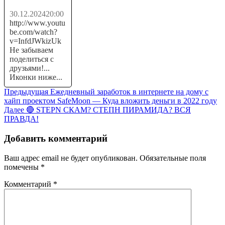
30.12.2024
20:00
http://www.youtu
be.com/watch?
v=InfdJWkizUk
Не забываем
поделиться с
друзьями!...
Иконки ниже...
Навигация
Предыдущая
Предыдущая
Ежедневный заработок в интернете на дому с
запись:
хайп проектом SafeMoon — Куда вложить деньги в 2022 году
по
Следующая
Далее
🔴 STEPN СКАМ? СТЕПН ПИРАМИДА? ВСЯ
записям
запись:
ПРАВДА!
Добавить комментарий
Ваш адрес email не будет опубликован.
Обязательные поля
помечены
*
Комментарий
*