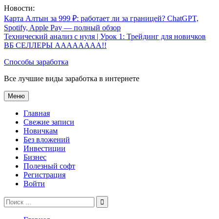
Перейти
Новости:
к
Карта Алтын за 999 ₽: работает ли за границей? ChatGPT,
содержимому
Spotify, Apple Pay — полный обзор
Технический анализ с нуля | Урок 1: Трейдинг для новичков
ВБ СЕЛЛЕРЫ АААААААА!!
Способы заработка
Все лучшие виды заработка в интернете
Меню
Главная
Свежие записи
Новичкам
Без вложений
Инвестиции
Бизнес
Полезный софт
Регистрация
Войти
Поиск
по: