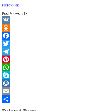
Источник
Post Views:
213
VK
Odnoklassniki
Facebook
Twitter
Telegram
Pinterest
WhatsApp
Skype
Mail.Ru
Email
Отправить