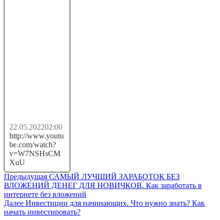
ОЧЕНЬ
ПРОСТОЙ
ЗАРАБОТОК В
ИНТЕРНЕТЕ
БЕЗ
ВЛОЖЕНИЙ
22.05.2022
02:00
http://www.youtu
be.com/watch?
v=W7NSHsCM
XuU
Навигация
Предыдущая
Предыдущая
САМЫЙ ЛУЧШИЙ ЗАРАБОТОК БЕЗ
запись:
ВЛОЖЕНИЙ ДЕНЕГ ДЛЯ НОВИЧКОВ. Как заработать в
по
интернете без вложений
записям
Следующая
Далее
Инвестиции для начинающих. Что нужно знать? Как
запись:
начать инвестировать?