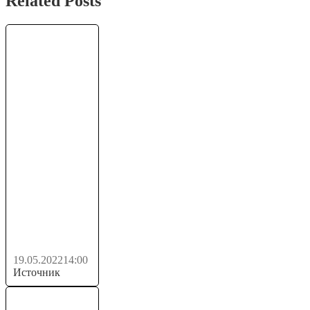
Related Posts
ВСЕ? ФИНАЛ
ДЛЯ TERRA
(LUNA)!
(ГЛАВНАЯ
НОВОСТЬ
ДЛЯ
ДЕРЖАТЕЛЕЙ
LUNA)...
19.05.2022
14:00
Источник