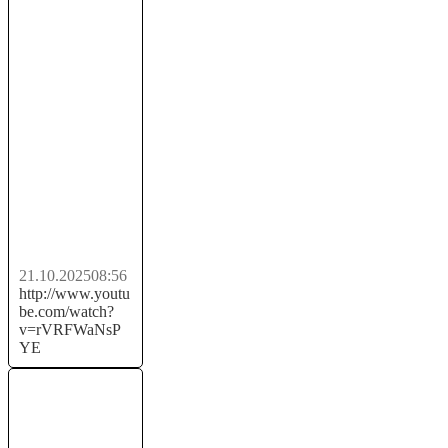
Как Купить
Криптовалюту
с Карты ПСБ
— легально,
просто, без...
21.10.2025
08:56
http://www.youtu
be.com/watch?
v=rVRFWaNsP
YE