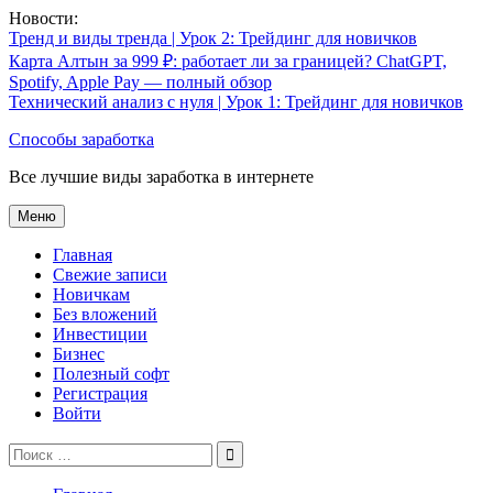
Перейти
Новости:
к
Тренд и виды тренда | Урок 2: Трейдинг для новичков
содержимому
Карта Алтын за 999 ₽: работает ли за границей? ChatGPT,
Spotify, Apple Pay — полный обзор
Технический анализ с нуля | Урок 1: Трейдинг для новичков
Способы заработка
Все лучшие виды заработка в интернете
Меню
Главная
Свежие записи
Новичкам
Без вложений
Инвестиции
Бизнес
Полезный софт
Регистрация
Войти
Поиск
по: