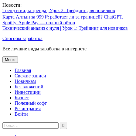
Перейти
Новости:
к
Тренд и виды тренда | Урок 2: Трейдинг для новичков
содержимому
Карта Алтын за 999 ₽: работает ли за границей? ChatGPT,
Spotify, Apple Pay — полный обзор
Технический анализ с нуля | Урок 1: Трейдинг для новичков
Способы заработка
Все лучшие виды заработка в интернете
Меню
Главная
Свежие записи
Новичкам
Без вложений
Инвестиции
Бизнес
Полезный софт
Регистрация
Войти
Поиск
по: