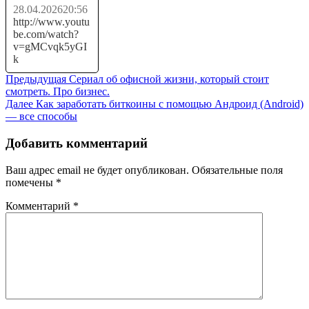
28.04.2026
20:56
http://www.youtu
be.com/watch?
v=gMCvqk5yGI
k
Навигация
Предыдущая
Предыдущая
Сериал об офисной жизни, который стоит
запись:
смотреть. Про бизнес.
по
Следующая
Далее
Как заработать биткоины с помощью Андроид (Android)
записям
запись:
— все способы
Добавить комментарий
Ваш адрес email не будет опубликован.
Обязательные поля
помечены
*
Комментарий
*