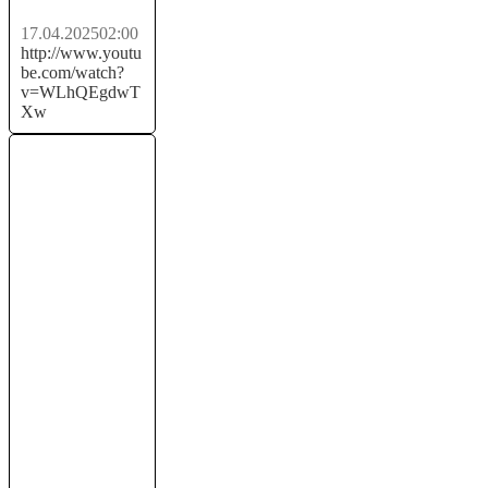
17.04.2025
02:00
http://www.youtu
be.com/watch?
v=WLhQEgdwT
Xw
САМЫЙ
ТОЧНЫЙ
Индикатор для
Трейдинга |
Стратегия для
Скальпинга |...