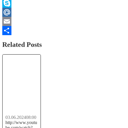
WhatsApp
Skype
Mail.Ru
Email
Отправить
Related Posts
КУПЛЮ
ВАШИ
ВОЛОСЫ
ДОРОГО
03.06.2024
08:00
http://www.youtu
be.com/watch?