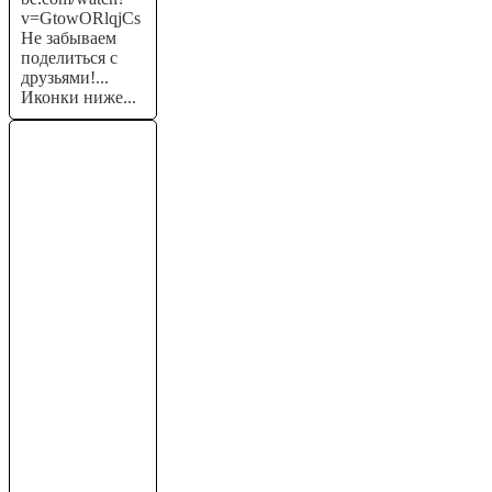
v=GtowORlqjCs
Не забываем
поделиться с
друзьями!...
Иконки ниже...
Криптовалюта
2025.
Альткоины
которые дадут
иксы. Какую
крипту купить.
Эти...