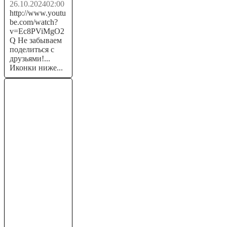
26.10.2024
02:00
http://www.youtu
be.com/watch?
v=Ec8PViMgO2
Q Не забываем
поделиться с
друзьями!...
Иконки ниже...
Арбитраж
трафика с
Trundle bz
💲💲💲
ПАССИВНЫЙ
ЗАРАБОТОК
криптовалюты