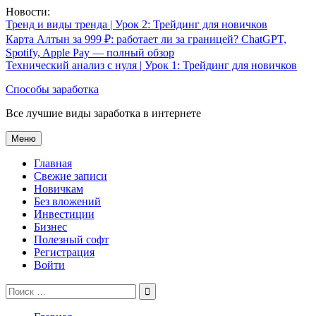
Перейти
Новости:
к
Тренд и виды тренда | Урок 2: Трейдинг для новичков
содержимому
Карта Алтын за 999 ₽: работает ли за границей? ChatGPT,
Spotify, Apple Pay — полный обзор
Технический анализ с нуля | Урок 1: Трейдинг для новичков
Способы заработка
Все лучшие виды заработка в интернете
Меню
Главная
Свежие записи
Новичкам
Без вложений
Инвестиции
Бизнес
Полезный софт
Регистрация
Войти
Поиск
по: