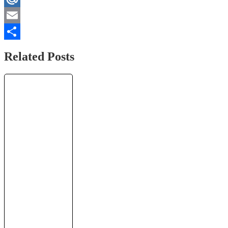
Mail.Ru
Email
Отправить
Related Posts
USDT mining
+29.34787
💲USD
✅НОВЫЙ сайт
для заработка
USDT 🔥
ЛУЧШИЙ...