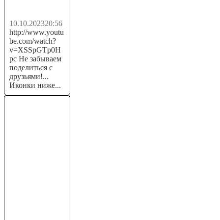
в...
10.10.2023
20:56
http://www.youtu
be.com/watch?
v=XSSpGTp0H
pc Не забываем
поделиться с
друзьями!...
Иконки ниже...
P2P
Процессинг -
Сколько
можно
Заработать за
Час |