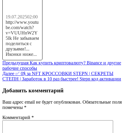
Заработок...
19.07.2025
02:00
http://www.youtu
be.com/watch?
v=VUUHnW2Y
5Ik Не забываем
поделиться с
друзьями!...
Иконки ниже...
Навигация
Предыдущая
Предыдущая
Как купить криптовалюту? Binance и другие
запись:
рабочие способы
по
Следующая
Далее
✅ 0$ за NFT КРОССОВКИ STEPN | СЕКРЕТЫ
записям
запись:
СТЕПН | Заработок в 10 раз быстрее! Stepn код активации
Добавить комментарий
Ваш адрес email не будет опубликован.
Обязательные поля
помечены
*
Комментарий
*