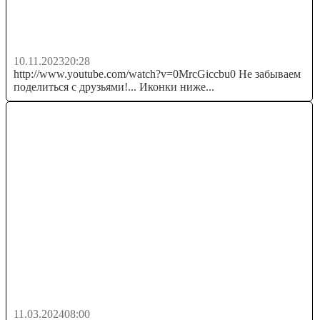
Смотри СТРИМЫ и Зарабатывай - Новый
Заработок в Интернете Без...
10.11.2023
20:28
http://www.youtube.com/watch?v=0MrcGiccbu0 Не забываем
поделиться с друзьями!... Иконки ниже...
Я купил консультацию у Содержанки
11.03.2024
08:00