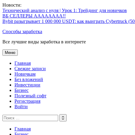
Перейти
Новости:
к
Технический анализ с нуля | Урок 1: Трейдинг для новичков
содержимому
ВБ СЕЛЛЕРЫ АААААААА!!
Bybit разыгрывает 1 000 000 USDT: как выиграть Cybertruck (5
Способы заработка
Все лучшие виды заработка в интернете
Меню
Главная
Свежие записи
Новичкам
Без вложений
Инвестиции
Бизнес
Полезный софт
Регистрация
Войти
Поиск
по:
Главная
Бизнес