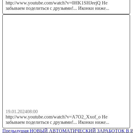
http://www.youtube.com/watch?v=0HK1SHJeejQ Не
забываем поделиться с друзьями!... Иконки ниже...
БЫСТРЫЙ ЗАРАБОТОК денег в интернете 💲
Куда вложить деньги в...
19.01.2024
08:00
http://www.youtube.com/watch?v=A7O2_Xxof_o Не
забываем поделиться с друзьями!... Иконки ниже...
Навигация
Предыдущая
Предыдущая
НОВЫЙ АВТОМАТИЧЕСКИЙ ЗАРАБОТОК В И