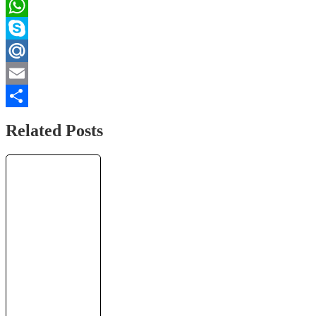
Pinterest
WhatsApp
Skype
Mail.Ru
Email
Отправить
Related Posts
+177.966349
TRX ✅
ПАССИВНЫЙ
ЗАРАБОТОК
криптовалюты