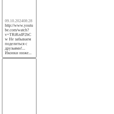
USDT в
интернете 💲...
09.10.2024
08:28
http://www.youtu
be.com/watch?
v=TRiRzdP2hC
w Не забываем
поделиться с
друзьями!...
Иконки ниже...
3 Вечных
Способа
Заработка в
Интернете на
Телефоне Без