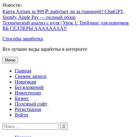
Перейти
Новости:
к
Карта Алтын за 999 ₽: работает ли за границей? ChatGPT,
содержимому
Spotify, Apple Pay — полный обзор
Технический анализ с нуля | Урок 1: Трейдинг для новичков
ВБ СЕЛЛЕРЫ АААААААА!!
Способы заработка
Все лучшие виды заработка в интернете
Меню
Главная
Свежие записи
Новичкам
Без вложений
Инвестиции
Бизнес
Полезный софт
Регистрация
Войти
Поиск
по: