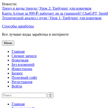
Перейти
Новости:
к
Тренд и виды тренда | Урок 2: Трейдинг для новичков
содержимому
Карта Алтын за 999 ₽: работает ли за границей? ChatGPT, Spoti
Технический анализ с нуля | Урок 1: Трейдинг для новичков
Способы заработка
Все лучшие виды заработка в интернете
Меню
Главная
Свежие записи
Новичкам
Без вложений
Инвестиции
Бизнес
Полезный софт
Регистрация
Войти
Поиск
по:
Главная