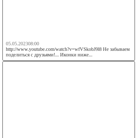
Стал Онлифанс моделью на 24 часа
05.05.2023
08:00
http://www.youtube.com/watch?v=wfVSkobJ9l8 Не забываем
поделиться с друзьями!... Иконки ниже...