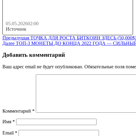
Почему я остаюсь на Bybit в 2026 (спойлер: топ
вариант)
05.05.2026
02:00
Источник
Навигация
Предыдущая
Предыдущая
ТОЧКА ДЛЯ РОСТА БИТКОИН ЗДЕСЬ (50,000$?!) 
Следующая
запись:
Далее
ТОП-3 МОНЕТЫ ДО КОНЦА 2022 ГОДА — СИЛЬНЫЙ РОС
по
запись:
записям
Добавить комментарий
Ваш адрес email не будет опубликован.
Обязательные поля пом
Комментарий
*
Имя
*
Email
*