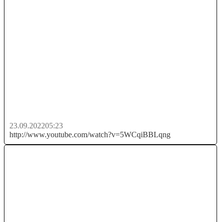
✅ MEDIACOIN ОБЗОР / МЕДИАКОИН
ФАРМИНГ / Заработок в интернете...
23.09.2022
05:23
http://www.youtube.com/watch?v=5WCqiBBLqng