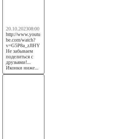
для заработка
💰...
20.10.2023
08:00
http://www.youtu
be.com/watch?
v=G5P8a_zJlHY
Не забываем
поделиться с
друзьями!...
Иконки ниже...
USDT mining
+8.88 💲USD ✅
НОВЫЙ сайт
для заработка