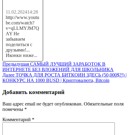
ЛЕГЕНД...
11.02.2024
14:28
http://www.youtu
be.com/watch?
v=qLLMYJM7Q
AY Не
забываем
поделиться с
друзьями!...
Иконки ниже...
Навигация
Предыдущая
Предыдущая
САМЫЙ ЛУЧШИЙ ЗАРАБОТОК В
запись:
ИНТЕРНЕТЕ БЕЗ ВЛОЖЕНИЙ ДЛЯ ШКОЛЬНИКА
по
Следующая
Далее
ТОЧКА ДЛЯ РОСТА БИТКОИН ЗДЕСЬ (50,000$?!) |
записям
запись:
КОНКУРС НА 1000 BUSD | Криптовалюта, Bitcoin
Добавить комментарий
Ваш адрес email не будет опубликован.
Обязательные поля
помечены
*
Комментарий
*