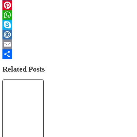
Telegram
Pinterest
WhatsApp
Skype
Mail.Ru
Email
Отправить
Related Posts
Заработок
денег в
интернете 💰
НОВЫЙ САЙТ