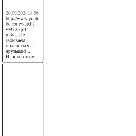
USDT...
20.09.2024
14:56
http://www.youtu
be.com/watch?
v=GX7pBr-
m8vU Не
забываем
поделиться с
друзьями!...
Иконки ниже...
РЕАЛЬНЫЙ
ЗАРАБОТОК в
интернете без
обмана с игрой
ЛИГА