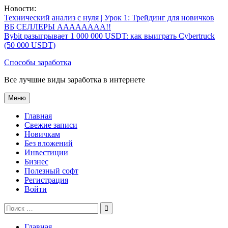
Перейти
Новости:
к
Технический анализ с нуля | Урок 1: Трейдинг для новичков
содержимому
ВБ СЕЛЛЕРЫ АААААААА!!
Bybit разыгрывает 1 000 000 USDT: как выиграть Cybertruck
(50 000 USDT)
Способы заработка
Все лучшие виды заработка в интернете
Меню
Главная
Свежие записи
Новичкам
Без вложений
Инвестиции
Бизнес
Полезный софт
Регистрация
Войти
Поиск
по:
Главная