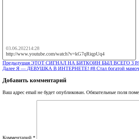
🔴ТОЧНЫЙ ПРОГНОЗ КУРСА БИТКОИНА /
Технический Анализ и Аналитика
Криптовалют...
03.06.2022
14:28
http://www.youtube.com/watch?v=kG7qRiqpUq4
Навигация
Предыдущая
Предыдущая
ЭТОТ СИГНАЛ НА БИТКОИН БЫЛ ВСЕГО 3 РАЗА!!!
Следующая
запись:
Далее
Я — ДЕВУШКА В ИНТЕРНЕТЕ! #8 Стал богатой мамочк
по
запись:
записям
Добавить комментарий
Ваш адрес email не будет опубликован.
Обязательные поля пом
Комментарий
*