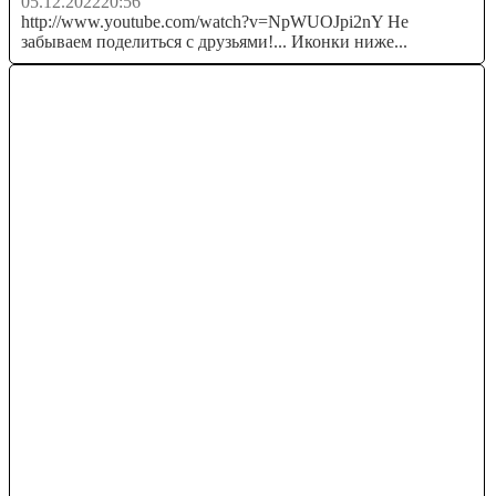
05.12.2022
20:56
http://www.youtube.com/watch?v=NpWUOJpi2nY Не
забываем поделиться с друзьями!... Иконки ниже...