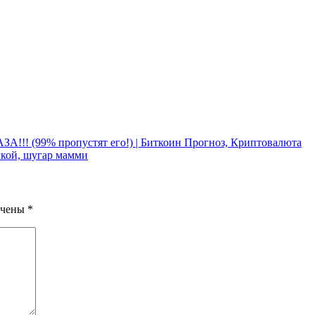
 (99% пропустят его!) | Биткоин Прогноз, Криптовалюта
ой, шугар мамми
ечены
*