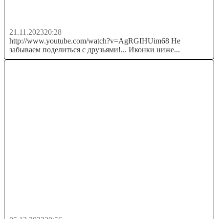
Как Заработать 1750Руб Без Вложений за 5
МИНУТ - Удаленный...
21.11.2023
20:28
http://www.youtube.com/watch?v=AgRGIHUim68 Не
забываем поделиться с друзьями!... Иконки ниже...
ВЕЛИКИЙ РАЗОБЛАЧИТЕЛЬ - КММ | Клуб
Молодых Миллионеров