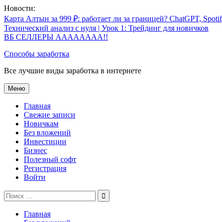
Перейти
Новости:
к
Карта Алтын за 999 ₽: работает ли за границей? ChatGPT, Spoti
содержимому
Технический анализ с нуля | Урок 1: Трейдинг для новичков
ВБ СЕЛЛЕРЫ АААААААА!!
Способы заработка
Все лучшие виды заработка в интернете
Меню
Главная
Свежие записи
Новичкам
Без вложений
Инвестиции
Бизнес
Полезный софт
Регистрация
Войти
Поиск
по:
Главная