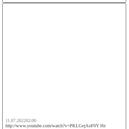
БЫСТРЫЙ ЗАРАБОТОК денег в интернете 2022 |
СХЕМА ЗАРАБОТКА как...
11.07.2022
02:00
http://www.youtube.com/watch?v=PKLGejAoF0Y Не