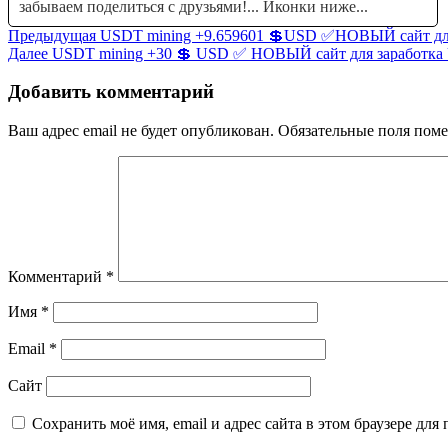
забываем поделиться с друзьями!... Иконки ниже...
Навигация
Предыдущая
Предыдущая
USDT mining +9.659601 💲USD ✅НОВЫЙ сайт дл
Следующая
запись:
Далее
USDT mining +30 💲 USD ✅ НОВЫЙ сайт для заработк
по
запись:
записям
Добавить комментарий
Ваш адрес email не будет опубликован.
Обязательные поля пом
Комментарий
*
Имя
*
Email
*
Сайт
Сохранить моё имя, email и адрес сайта в этом браузере д