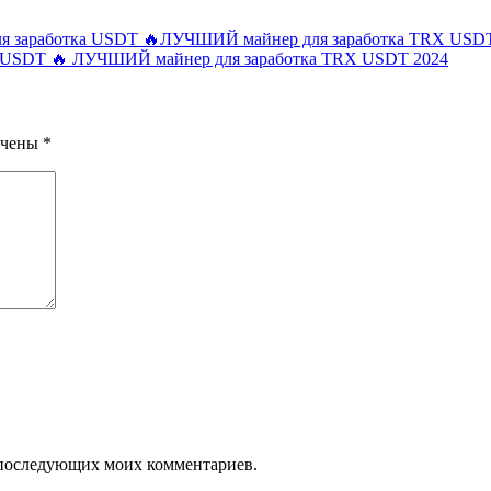
я заработка USDT 🔥ЛУЧШИЙ майнер для заработка TRX USDT
а USDT 🔥 ЛУЧШИЙ майнер для заработка TRX USDT 2024
ечены
*
ля последующих моих комментариев.