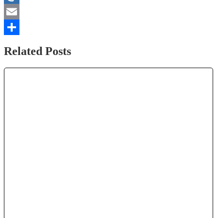
Mail.Ru
Email
Отправить
Related Posts
PAYEER кошелёк 🔵 Как ПОПОЛНИТЬ? Как
ВЫВЕСТИ деньги на ТИНЬКОФФ...