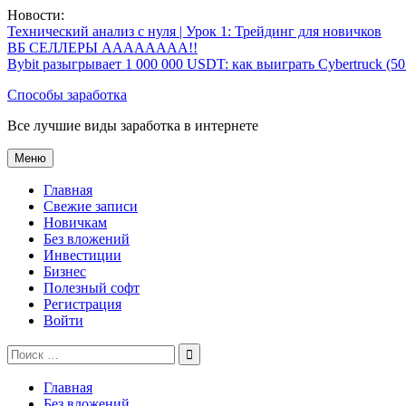
Перейти
Новости:
к
Технический анализ с нуля | Урок 1: Трейдинг для новичков
содержимому
ВБ СЕЛЛЕРЫ АААААААА!!
Bybit разыгрывает 1 000 000 USDT: как выиграть Cybertruck (5
Способы заработка
Все лучшие виды заработка в интернете
Меню
Главная
Свежие записи
Новичкам
Без вложений
Инвестиции
Бизнес
Полезный софт
Регистрация
Войти
Поиск
по:
Главная
Без вложений