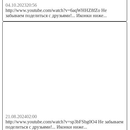
04.10.2023
20:56
http://www.youtube.com/watch?v=6aqWHHZ8fZo Не
забываем поделиться с друзьями!... Иконки ниже...
САМЫЙ НОВЫЙ майнер +2.6 💲USD каждый
день БЕЗ ВЫХОДНЫХ 🔥РЕАЛЬНЫЙ...
21.08.2024
02:00
http://www.youtube.com/watch?v=sp3bFSbg0O4 Не забываем
поделиться с друзьями!... Иконки ниже...